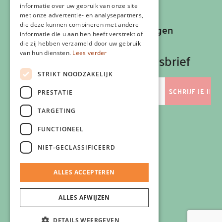
Contactgegevens
informatie over uw gebruik van onze site
met onze advertentie- en analysepartners,
die deze kunnen combineren met andere
Recepten, inspiratie en aanbiedingen
informatie die u aan hen heeft verstrekt of
ontvangen?
die zij hebben verzameld door uw gebruik
van hun diensten.
Lees verder
Schrijf je in op onze nieuwsbrief
STRIKT NOODZAKELIJK
E-
mailadres
PRESTATIE
TARGETING
FUNCTIONEEL
Volg ons
NIET-GECLASSIFICEERD
ALLES ACCEPTEREN
ALLES AFWIJZEN
DETAILS WEERGEVEN