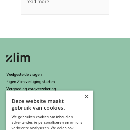
read more
Veelgestelde vragen
Eigen Zlim vestiging starten
Vergoeding zorgverzekering
×
Info voor artsen
Deze website maakt
Privacyverklaring
gebruik van cookies.
Cookiebeleid
Klachtenregeling
We gebruiken cookies om inhoud en
advertenties te personaliseren en om ons
Algemene voorwaarden
verkeer te analyseren. We delen ook