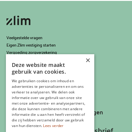
Veelgestelde vragen
Eigen Zlim vestiging starten
Vergoeding zorgverzekering
×
Info voor artsen
Deze website maakt
Privacyverklaring
gebruik van cookies.
Cookiebeleid
Klachtenregeling
We gebruiken cookies om inhoud en
advertenties te personaliseren en om ons
Algemene voorwaarden
verkeer te analyseren. We delen ook
Contactgegevens
informatie over uw gebruik van onze site
met onze advertentie- en analysepartners,
die deze kunnen combineren met andere
Recepten, inspiratie en aanbiedingen
informatie die u aan hen heeft verstrekt of
ontvangen?
die zij hebben verzameld door uw gebruik
van hun diensten.
Lees verder
Schrijf je in op onze nieuwsbrief