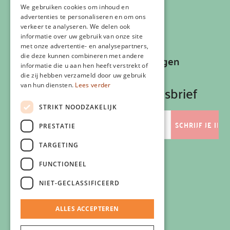
Klachtenregeling
We gebruiken cookies om inhoud en
advertenties te personaliseren en om ons
Algemene voorwaarden
verkeer te analyseren. We delen ook
Contactgegevens
informatie over uw gebruik van onze site
met onze advertentie- en analysepartners,
die deze kunnen combineren met andere
Recepten, inspiratie en aanbiedingen
informatie die u aan hen heeft verstrekt of
ontvangen?
die zij hebben verzameld door uw gebruik
van hun diensten.
Lees verder
Schrijf je in op onze nieuwsbrief
STRIKT NOODZAKELIJK
E-
mailadres
PRESTATIE
TARGETING
FUNCTIONEEL
Volg ons
NIET-GECLASSIFICEERD
ALLES ACCEPTEREN