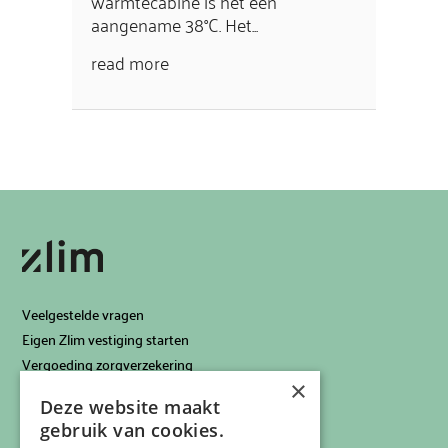
warmtecabine is het een
aangename 38°C. Het...
read more
Veelgestelde vragen
Eigen Zlim vestiging starten
Vergoeding zorgverzekering
×
Info voor artsen
Deze website maakt
Privacyverklaring
gebruik van cookies.
Cookiebeleid