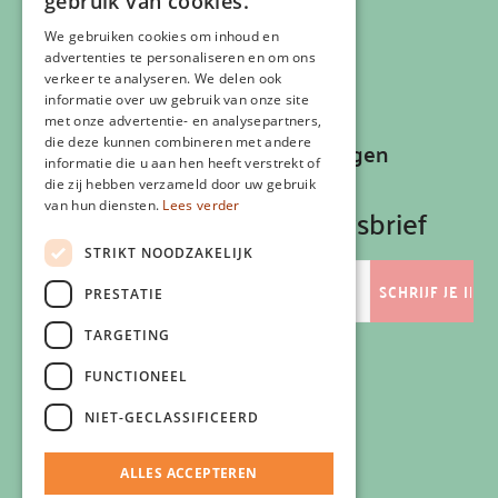
gebruik van cookies.
Cookiebeleid
Klachtenregeling
We gebruiken cookies om inhoud en
advertenties te personaliseren en om ons
Algemene voorwaarden
verkeer te analyseren. We delen ook
Contactgegevens
informatie over uw gebruik van onze site
met onze advertentie- en analysepartners,
die deze kunnen combineren met andere
Recepten, inspiratie en aanbiedingen
informatie die u aan hen heeft verstrekt of
ontvangen?
die zij hebben verzameld door uw gebruik
van hun diensten.
Lees verder
Schrijf je in op onze nieuwsbrief
STRIKT NOODZAKELIJK
E-
mailadres
PRESTATIE
TARGETING
FUNCTIONEEL
Volg ons
NIET-GECLASSIFICEERD
ALLES ACCEPTEREN