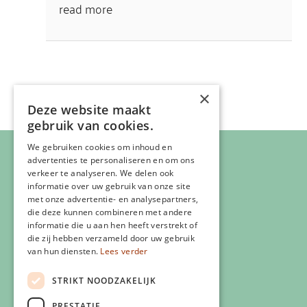
read more
×
Deze website maakt
gebruik van cookies.
We gebruiken cookies om inhoud en
advertenties te personaliseren en om ons
verkeer te analyseren. We delen ook
informatie over uw gebruik van onze site
met onze advertentie- en analysepartners,
die deze kunnen combineren met andere
informatie die u aan hen heeft verstrekt of
die zij hebben verzameld door uw gebruik
van hun diensten.
Lees verder
Veelgestelde vragen
Eigen Zlim vestiging starten
STRIKT NOODZAKELIJK
Vergoeding zorgverzekering
PRESTATIE