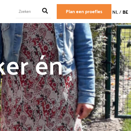
Plan een proefles
NL
/
BE
ker én
r