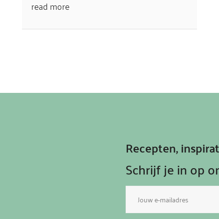
read more
Recepten, inspir
Schrijf je in op 
E-
mailadres