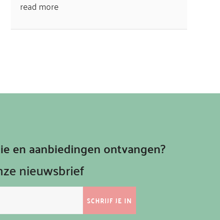
read more
atie en aanbiedingen ontvangen?
onze nieuwsbrief