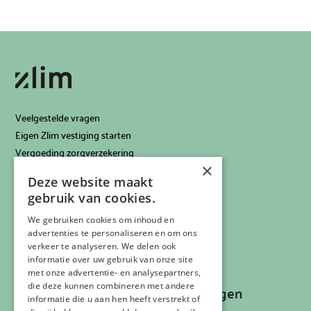
Veelgestelde vragen
Eigen Zlim vestiging starten
Vergoeding zorgverzekering
×
Info voor artsen
Deze website maakt
Privacyverklaring
gebruik van cookies.
Cookiebeleid
Klachtenregeling
We gebruiken cookies om inhoud en
advertenties te personaliseren en om ons
Algemene voorwaarden
verkeer te analyseren. We delen ook
Contactgegevens
informatie over uw gebruik van onze site
met onze advertentie- en analysepartners,
die deze kunnen combineren met andere
Recepten, inspiratie en aanbiedingen
informatie die u aan hen heeft verstrekt of
ontvangen?