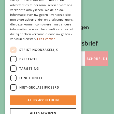
Klachtenregeling
We gebruiken cookies om inhoud en
advertenties te personaliseren en om ons
Algemene voorwaarden
verkeer te analyseren. We delen ook
Contactgegevens
informatie over uw gebruik van onze site
met onze advertentie- en analysepartners,
die deze kunnen combineren met andere
Recepten, inspiratie en aanbiedingen
informatie die u aan hen heeft verstrekt of
ontvangen?
die zij hebben verzameld door uw gebruik
van hun diensten.
Lees verder
Schrijf je in op onze nieuwsbrief
STRIKT NOODZAKELIJK
E-
mailadres
PRESTATIE
TARGETING
FUNCTIONEEL
Volg ons
NIET-GECLASSIFICEERD
ALLES ACCEPTEREN
ALLES AFWIJZEN