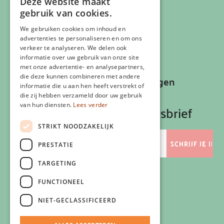
Deze website maakt
Privacyverklaring
gebruik van cookies.
Cookiebeleid
Klachtenregeling
We gebruiken cookies om inhoud en
advertenties te personaliseren en om ons
Algemene voorwaarden
verkeer te analyseren. We delen ook
Contactgegevens
informatie over uw gebruik van onze site
met onze advertentie- en analysepartners,
die deze kunnen combineren met andere
Recepten, inspiratie en aanbiedingen
informatie die u aan hen heeft verstrekt of
ontvangen?
die zij hebben verzameld door uw gebruik
van hun diensten.
Lees verder
Schrijf je in op onze nieuwsbrief
STRIKT NOODZAKELIJK
E-
mailadres
PRESTATIE
TARGETING
FUNCTIONEEL
Volg ons
NIET-GECLASSIFICEERD