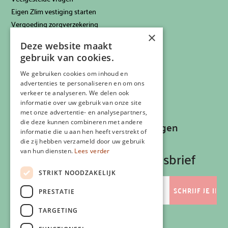
Eigen Zlim vestiging starten
Vergoeding zorgverzekering
×
Info voor artsen
Deze website maakt
Privacyverklaring
gebruik van cookies.
Cookiebeleid
Klachtenregeling
We gebruiken cookies om inhoud en
advertenties te personaliseren en om ons
Algemene voorwaarden
verkeer te analyseren. We delen ook
Contactgegevens
informatie over uw gebruik van onze site
met onze advertentie- en analysepartners,
die deze kunnen combineren met andere
Recepten, inspiratie en aanbiedingen
informatie die u aan hen heeft verstrekt of
ontvangen?
die zij hebben verzameld door uw gebruik
van hun diensten.
Lees verder
Schrijf je in op onze nieuwsbrief
STRIKT NOODZAKELIJK
E-
mailadres
PRESTATIE
TARGETING