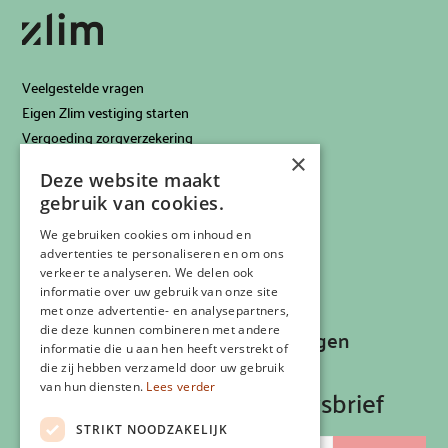
Veelgestelde vragen
Eigen Zlim vestiging starten
Vergoeding zorgverzekering
×
Info voor artsen
Deze website maakt
Privacyverklaring
gebruik van cookies.
Cookiebeleid
Klachtenregeling
We gebruiken cookies om inhoud en
advertenties te personaliseren en om ons
Algemene voorwaarden
verkeer te analyseren. We delen ook
Contactgegevens
informatie over uw gebruik van onze site
met onze advertentie- en analysepartners,
die deze kunnen combineren met andere
Recepten, inspiratie en aanbiedingen
informatie die u aan hen heeft verstrekt of
ontvangen?
die zij hebben verzameld door uw gebruik
van hun diensten.
Lees verder
Schrijf je in op onze nieuwsbrief
STRIKT NOODZAKELIJK
E-