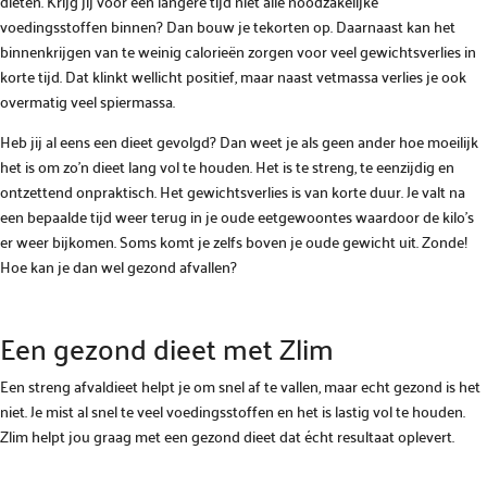
diëten. Krijg jij voor een langere tijd niet alle noodzakelijke
voedingsstoffen binnen? Dan bouw je tekorten op. Daarnaast kan het
binnenkrijgen van te weinig calorieën zorgen voor veel gewichtsverlies in
korte tijd. Dat klinkt wellicht positief, maar naast vetmassa verlies je ook
overmatig veel spiermassa.
Heb jij al eens een dieet gevolgd? Dan weet je als geen ander hoe moeilijk
het is om zo’n dieet lang vol te houden. Het is te streng, te eenzijdig en
ontzettend onpraktisch. Het gewichtsverlies is van korte duur. Je valt na
een bepaalde tijd weer terug in je oude eetgewoontes waardoor de kilo’s
er weer bijkomen. Soms komt je zelfs boven je oude gewicht uit. Zonde!
Hoe kan je dan wel gezond afvallen?
Een gezond dieet met Zlim
Een streng afvaldieet helpt je om snel af te vallen, maar echt gezond is het
niet. Je mist al snel te veel voedingsstoffen en het is lastig vol te houden.
Zlim helpt jou graag met een gezond dieet dat écht resultaat oplevert.