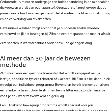
Gedurende 15 minuten onderga je een huidbehandeling in de ozoncabine,
die voorzien wordt van ozonzuurstof. Ozonzuurstof zorgt ervoor dat de
poriën van je huid worden geopend. Het stimuleert de bloeddoorstroming
en de verwerking van afvalstoffen.
Deze unieke weldaad zorgt ervoor dat je huidcellen sneller worden
vernieuwd en jij het bewegen bij Zlim op een ontspannende manier afsluit.
Zlim sporten in warmtecabines onder deskundige begeleiding
Al meer dan 30 jaar de bewezen
methode
Zlim staat voor een gezonde levensstijl. Het wordt aangepast aan je
leeftijd, conditie en fysieke tekorten of klachten. Bij Zlim is elke klant uniek
en volgt een individueel programma. Bovendien bereik je meer dan alleen
een slanker lichaam. Door te zlimmen ben je fitter en gezonder, maar je
voelt je ook weer zelfverzekerd en gelukkig.
Een uitgekiend bewegingsprogramma wordt speciaal voor jou
samengesteld op basis van je figuuranalyse, gewicht, leeftijd, conditie en