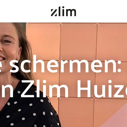
e schermen:
n Zlim Hui