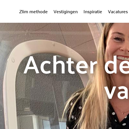
Zlim methode
Vestigingen
Inspiratie
Vacatures
Achter d
va