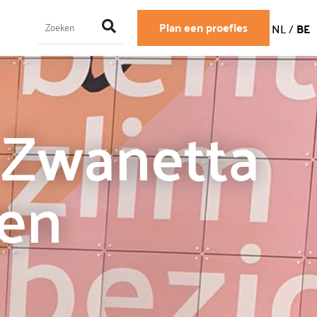
Plan een proefles
NL
/
BE
 Zwanetta
zen