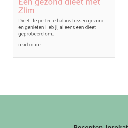
Een gezond dieet met
Zlim
Dieet: de perfecte balans tussen gezond
en genieten Heb jij al eens een dieet
geprobeerd om...
read more
Recepten, inspir