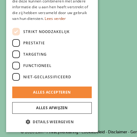
die deze kunnen combineren met andere
informatie die u aan hen heeft verstrekt of
die zij hebben verzameld door uw gebruik
van hun diensten.
Lees verder
Veelgestelde vragen
Eigen Zlim vestiging starten
STRIKT NOODZAKELIJK
Vergoeding zorgverzekering
PRESTATIE
Info voor artsen
Privacyverklaring
TARGETING
Cookiebeleid
FUNCTIONEEL
Klachtenregeling
Algemene voorwaarden
NIET-GECLASSIFICEERD
Contactgegevens
ALLES ACCEPTEREN
ALLES AFWIJZEN
DETAILS WEERGEVEN
© 2026 Zlim
-
Privacyverklaring
-
Cookiebeleid
-
Disclaimer
- Ge