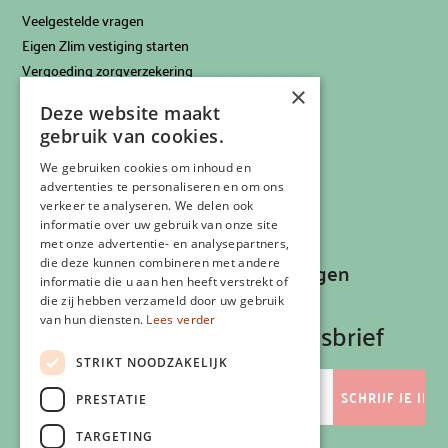
Veelgestelde vragen
Eigen Zlim vestiging starten
Vergoeding zorgverzekering
×
Info voor artsen
Deze website maakt
Privacyverklaring
gebruik van cookies.
Cookiebeleid
Klachtenregeling
We gebruiken cookies om inhoud en
advertenties te personaliseren en om ons
Algemene voorwaarden
verkeer te analyseren. We delen ook
Contactgegevens
informatie over uw gebruik van onze site
met onze advertentie- en analysepartners,
die deze kunnen combineren met andere
Recepten, inspiratie en aanbiedingen
informatie die u aan hen heeft verstrekt of
ontvangen?
die zij hebben verzameld door uw gebruik
van hun diensten.
Lees verder
Schrijf je in op onze nieuwsbrief
STRIKT NOODZAKELIJK
E-
mailadres
PRESTATIE
TARGETING