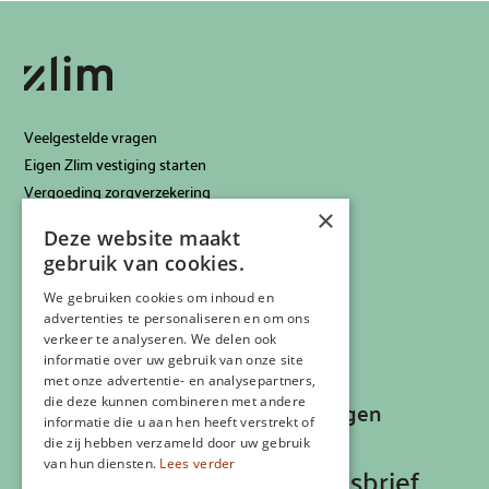
Veelgestelde vragen
Eigen Zlim vestiging starten
Vergoeding zorgverzekering
×
Info voor artsen
Deze website maakt
Privacyverklaring
gebruik van cookies.
Cookiebeleid
Klachtenregeling
We gebruiken cookies om inhoud en
advertenties te personaliseren en om ons
Algemene voorwaarden
verkeer te analyseren. We delen ook
Contactgegevens
informatie over uw gebruik van onze site
met onze advertentie- en analysepartners,
die deze kunnen combineren met andere
Recepten, inspiratie en aanbiedingen
informatie die u aan hen heeft verstrekt of
ontvangen?
die zij hebben verzameld door uw gebruik
van hun diensten.
Lees verder
Schrijf je in op onze nieuwsbrief