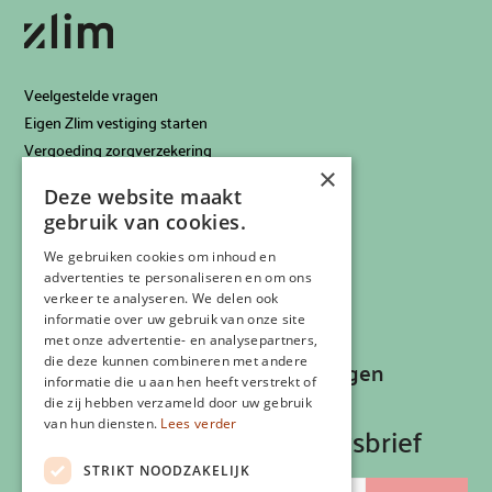
Veelgestelde vragen
Eigen Zlim vestiging starten
Vergoeding zorgverzekering
×
Info voor artsen
Deze website maakt
Privacyverklaring
gebruik van cookies.
Cookiebeleid
Klachtenregeling
We gebruiken cookies om inhoud en
advertenties te personaliseren en om ons
Algemene voorwaarden
verkeer te analyseren. We delen ook
Contactgegevens
informatie over uw gebruik van onze site
met onze advertentie- en analysepartners,
die deze kunnen combineren met andere
Recepten, inspiratie en aanbiedingen
informatie die u aan hen heeft verstrekt of
ontvangen?
die zij hebben verzameld door uw gebruik
van hun diensten.
Lees verder
Schrijf je in op onze nieuwsbrief
STRIKT NOODZAKELIJK
E-