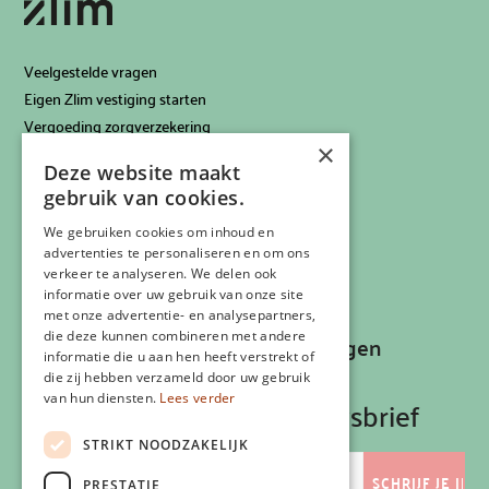
Veelgestelde vragen
Eigen Zlim vestiging starten
Vergoeding zorgverzekering
×
Info voor artsen
Deze website maakt
Privacyverklaring
gebruik van cookies.
Cookiebeleid
Klachtenregeling
We gebruiken cookies om inhoud en
advertenties te personaliseren en om ons
Algemene voorwaarden
verkeer te analyseren. We delen ook
Contactgegevens
informatie over uw gebruik van onze site
met onze advertentie- en analysepartners,
die deze kunnen combineren met andere
Recepten, inspiratie en aanbiedingen
informatie die u aan hen heeft verstrekt of
ontvangen?
die zij hebben verzameld door uw gebruik
van hun diensten.
Lees verder
Schrijf je in op onze nieuwsbrief
STRIKT NOODZAKELIJK
E-
mailadres
PRESTATIE