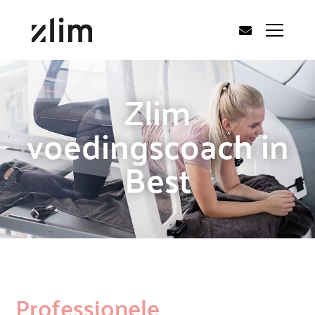
Zlim
voedingscoach in
Best
Professionele