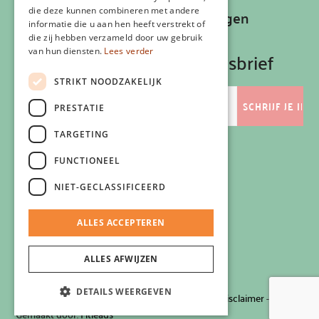
die deze kunnen combineren met andere
Recepten, inspiratie en aanbiedingen
informatie die u aan hen heeft verstrekt of
ontvangen?
die zij hebben verzameld door uw gebruik
van hun diensten.
Lees verder
Schrijf je in op onze nieuwsbrief
STRIKT NOODZAKELIJK
E-
mailadres
PRESTATIE
TARGETING
FUNCTIONEEL
Volg ons
NIET-GECLASSIFICEERD
ALLES ACCEPTEREN
ALLES AFWIJZEN
DETAILS WEERGEVEN
© 2026 Zlim
-
Privacyverklaring
-
Cookiebeleid
-
Disclaimer
-
Gemaakt door:
Fitleads