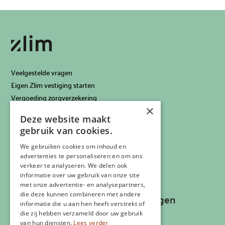
Veelgestelde vragen
Eigen Zlim vestiging starten
Vergoeding zorgverzekering
×
Info voor artsen
Deze website maakt
Privacyverklaring
gebruik van cookies.
Cookiebeleid
Klachtenregeling
We gebruiken cookies om inhoud en
advertenties te personaliseren en om ons
Algemene voorwaarden
verkeer te analyseren. We delen ook
Contactgegevens
informatie over uw gebruik van onze site
met onze advertentie- en analysepartners,
die deze kunnen combineren met andere
Recepten, inspiratie en aanbiedingen
informatie die u aan hen heeft verstrekt of
ontvangen?
die zij hebben verzameld door uw gebruik
van hun diensten.
Lees verder