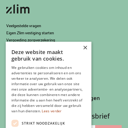
Veelgestelde vragen
Eigen Zlim vestiging starten
Vergoeding zorgverzekering
×
Info voor artsen
Deze website maakt
Privacyverklaring
gebruik van cookies.
Cookiebeleid
Klachtenregeling
We gebruiken cookies om inhoud en
advertenties te personaliseren en om ons
Algemene voorwaarden
verkeer te analyseren. We delen ook
Contactgegevens
informatie over uw gebruik van onze site
met onze advertentie- en analysepartners,
die deze kunnen combineren met andere
Recepten, inspiratie en aanbiedingen
informatie die u aan hen heeft verstrekt of
ontvangen?
die zij hebben verzameld door uw gebruik
van hun diensten.
Lees verder
Schrijf je in op onze nieuwsbrief
STRIKT NOODZAKELIJK