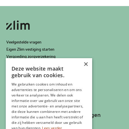
Veelgestelde vragen
Eigen Zlim vestiging starten
Vergoeding zorgverzekering
×
Info voor artsen
Deze website maakt
Privacyverklaring
gebruik van cookies.
Cookiebeleid
Klachtenregeling
We gebruiken cookies om inhoud en
advertenties te personaliseren en om ons
Algemene voorwaarden
verkeer te analyseren. We delen ook
Contactgegevens
informatie over uw gebruik van onze site
met onze advertentie- en analysepartners,
die deze kunnen combineren met andere
Recepten, inspiratie en aanbiedingen
informatie die u aan hen heeft verstrekt of
ontvangen?
die zij hebben verzameld door uw gebruik
van hun diensten.
Lees verder