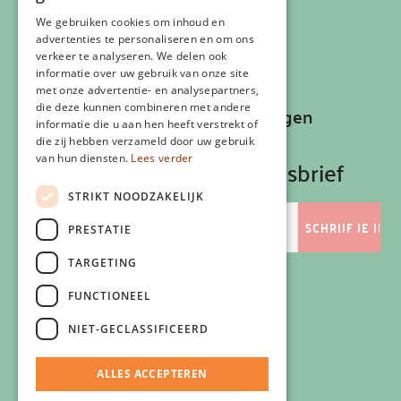
Cookiebeleid
Klachtenregeling
We gebruiken cookies om inhoud en
advertenties te personaliseren en om ons
Algemene voorwaarden
verkeer te analyseren. We delen ook
Contactgegevens
informatie over uw gebruik van onze site
met onze advertentie- en analysepartners,
die deze kunnen combineren met andere
Recepten, inspiratie en aanbiedingen
informatie die u aan hen heeft verstrekt of
ontvangen?
die zij hebben verzameld door uw gebruik
van hun diensten.
Lees verder
Schrijf je in op onze nieuwsbrief
STRIKT NOODZAKELIJK
E-
mailadres
PRESTATIE
TARGETING
FUNCTIONEEL
Volg ons
NIET-GECLASSIFICEERD
ALLES ACCEPTEREN