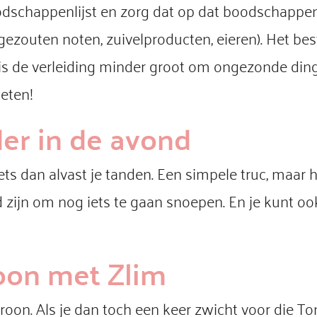
schappenlijst en zorg dat op dat boodschappenl
ezouten noten, zuivelproducten, eieren). Het be
t is de verleiding minder groot om ongezonde din
peten!
der in de avond
oets dan alvast je tanden. Een simpele truc, maar
d zijn om nog iets te gaan snoepen. En je kunt ook
oon met Zlim
roon. Als je dan toch een keer zwicht voor die To