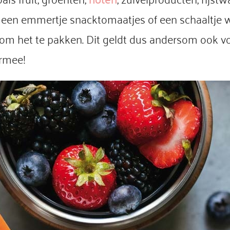
 een emmertje snacktomaatjes of een schaaltje wor
rd om het te pakken. Dit geldt dus andersom ook 
ermee!