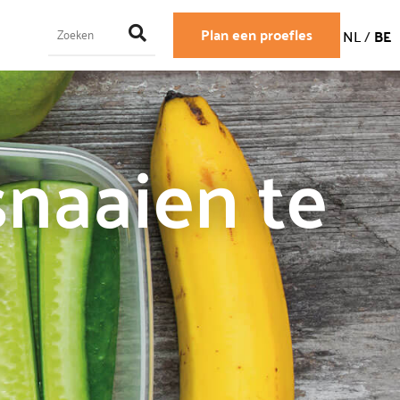
Plan een proefles
NL
/
BE
snaaien te