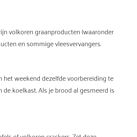
 zijn volkoren graanproducten (waaronder
oducten en sommige vleesvervangers.
in het weekend dezelfde voorbereiding te
 de koelkast. Als je brood al gesmeerd is
.
afels of volkoren crackers. Zet deze