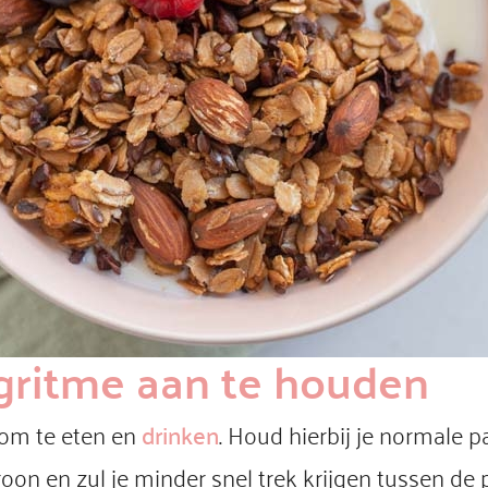
gritme aan te houden
 om te eten en
drinken
. Houd hierbij je normale
oon en zul je minder snel trek krijgen tussen de 