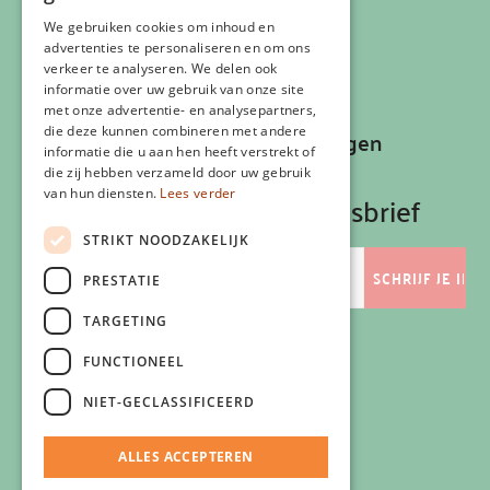
Cookiebeleid
Klachtenregeling
We gebruiken cookies om inhoud en
advertenties te personaliseren en om ons
Algemene voorwaarden
verkeer te analyseren. We delen ook
Contactgegevens
informatie over uw gebruik van onze site
met onze advertentie- en analysepartners,
die deze kunnen combineren met andere
Recepten, inspiratie en aanbiedingen
informatie die u aan hen heeft verstrekt of
ontvangen?
die zij hebben verzameld door uw gebruik
van hun diensten.
Lees verder
Schrijf je in op onze nieuwsbrief
STRIKT NOODZAKELIJK
E-
mailadres
PRESTATIE
TARGETING
FUNCTIONEEL
Volg ons
NIET-GECLASSIFICEERD
ALLES ACCEPTEREN