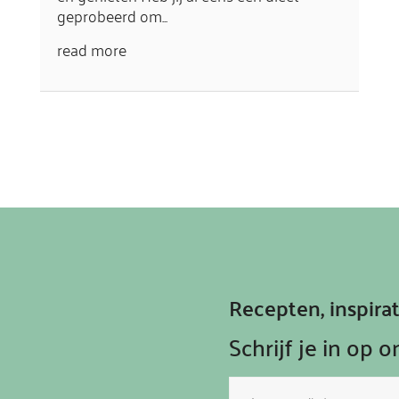
geprobeerd om...
read more
Recepten, inspir
Schrijf je in op 
E-