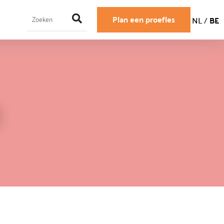
Plan een proefles
NL
/
BE