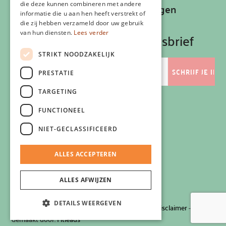
die deze kunnen combineren met andere
Recepten, inspiratie en aanbiedingen
informatie die u aan hen heeft verstrekt of
ontvangen?
die zij hebben verzameld door uw gebruik
van hun diensten.
Lees verder
Schrijf je in op onze nieuwsbrief
STRIKT NOODZAKELIJK
E-
mailadres
PRESTATIE
TARGETING
FUNCTIONEEL
Volg ons
NIET-GECLASSIFICEERD
ALLES ACCEPTEREN
ALLES AFWIJZEN
DETAILS WEERGEVEN
© 2026 Zlim
-
Privacyverklaring
-
Cookiebeleid
-
Disclaimer
-
Gemaakt door:
Fitleads