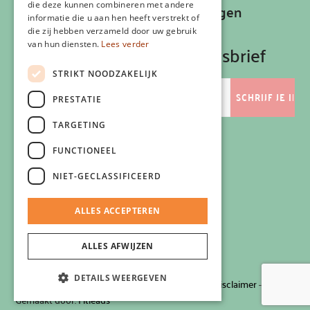
die deze kunnen combineren met andere
Recepten, inspiratie en aanbiedingen
informatie die u aan hen heeft verstrekt of
ontvangen?
die zij hebben verzameld door uw gebruik
van hun diensten.
Lees verder
Schrijf je in op onze nieuwsbrief
STRIKT NOODZAKELIJK
E-
mailadres
PRESTATIE
TARGETING
FUNCTIONEEL
Volg ons
NIET-GECLASSIFICEERD
ALLES ACCEPTEREN
ALLES AFWIJZEN
DETAILS WEERGEVEN
© 2026 Zlim
-
Privacyverklaring
-
Cookiebeleid
-
Disclaimer
-
Gemaakt door:
Fitleads