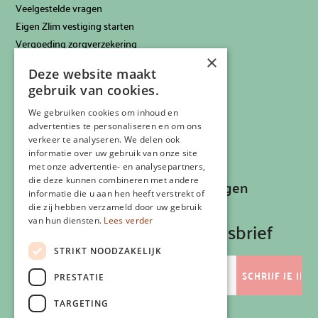
Veelgestelde vragen
Eigen Zlim vestiging starten
Vergoeding zorgverzekering
×
Info voor artsen
Deze website maakt
Privacyverklaring
gebruik van cookies.
Cookiebeleid
Klachtenregeling
We gebruiken cookies om inhoud en
advertenties te personaliseren en om ons
Algemene voorwaarden
verkeer te analyseren. We delen ook
Contactgegevens
informatie over uw gebruik van onze site
met onze advertentie- en analysepartners,
die deze kunnen combineren met andere
Recepten, inspiratie en aanbiedingen
informatie die u aan hen heeft verstrekt of
ontvangen?
die zij hebben verzameld door uw gebruik
van hun diensten.
Lees verder
Schrijf je in op onze nieuwsbrief
STRIKT NOODZAKELIJK
E-
mailadres
PRESTATIE
TARGETING