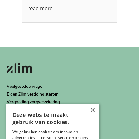
read more
Veelgestelde vragen
Eigen Zlim vestiging starten
Vergoeding zorgverzekering
×
Info voor artsen
Deze website maakt
Privacyverklaring
gebruik van cookies.
Cookiebeleid
Klachtenregeling
We gebruiken cookies om inhoud en
advertenties te personaliseren en om ons