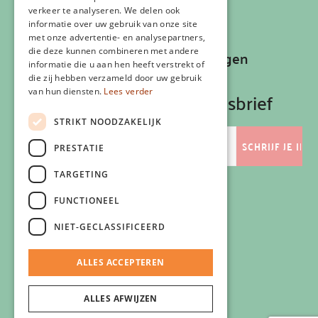
Algemene voorwaarden
verkeer te analyseren. We delen ook
Contactgegevens
informatie over uw gebruik van onze site
met onze advertentie- en analysepartners,
die deze kunnen combineren met andere
Recepten, inspiratie en aanbiedingen
informatie die u aan hen heeft verstrekt of
ontvangen?
die zij hebben verzameld door uw gebruik
van hun diensten.
Lees verder
Schrijf je in op onze nieuwsbrief
STRIKT NOODZAKELIJK
E-
mailadres
PRESTATIE
TARGETING
FUNCTIONEEL
Volg ons
NIET-GECLASSIFICEERD
ALLES ACCEPTEREN
ALLES AFWIJZEN