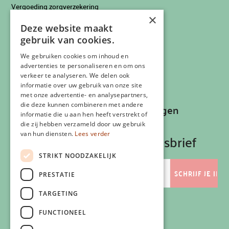
Vergoeding zorgverzekering
×
Info voor artsen
Deze website maakt
Privacyverklaring
gebruik van cookies.
Cookiebeleid
Klachtenregeling
We gebruiken cookies om inhoud en
advertenties te personaliseren en om ons
Algemene voorwaarden
verkeer te analyseren. We delen ook
Contactgegevens
informatie over uw gebruik van onze site
met onze advertentie- en analysepartners,
die deze kunnen combineren met andere
Recepten, inspiratie en aanbiedingen
informatie die u aan hen heeft verstrekt of
ontvangen?
die zij hebben verzameld door uw gebruik
van hun diensten.
Lees verder
Schrijf je in op onze nieuwsbrief
STRIKT NOODZAKELIJK
E-
mailadres
PRESTATIE
TARGETING
FUNCTIONEEL
Volg ons