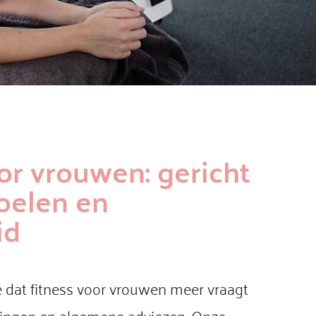
or vrouwen: gericht
oelen en
id
e dat fitness voor vrouwen meer vraagt