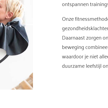
ontspannen trainings
Onze fitnessmethode
gezondheidsklachten 
Daarnaast zorgen on
beweging combineer
waardoor je niet all
duurzame leefstijl on