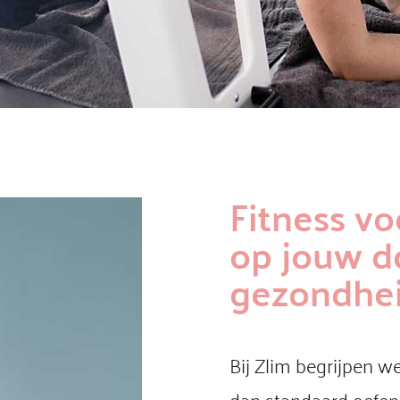
Fitness vo
op jouw d
gezondhe
Bij Zlim begrijpen w