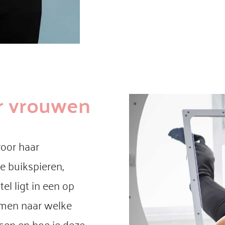
r vrouwen
voor haar
re buikspieren,
tel ligt in een op
amen naar welke
sen en hoe je deze