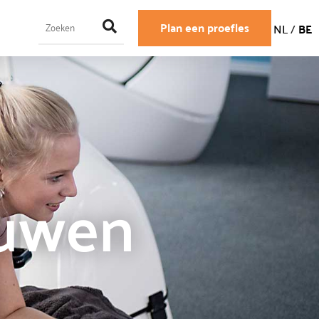
Plan een proefles
NL
/
BE
ouwen