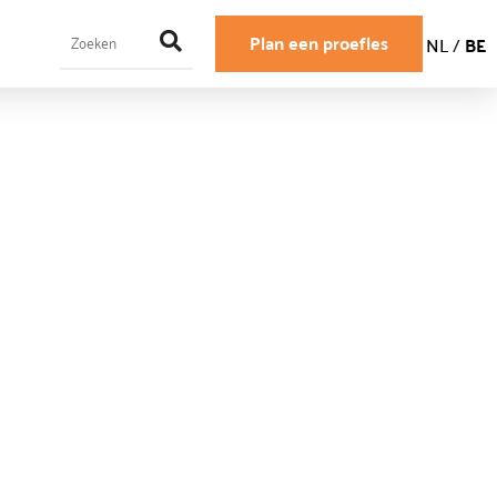
Plan een proefles
NL
/
BE