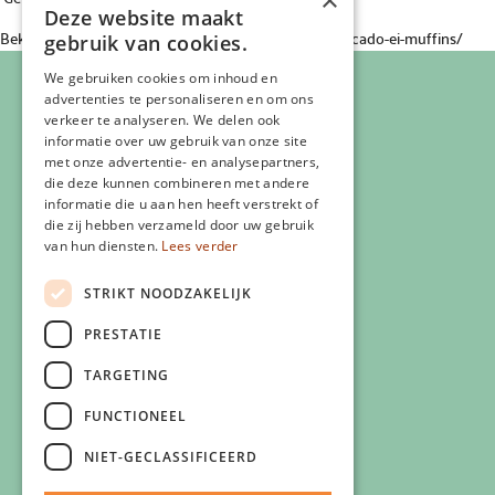
×
Deze website maakt
Bekijk hier het volledige recept op https://zlim.nl/avocado-ei-muffins/
gebruik van cookies.
We gebruiken cookies om inhoud en
advertenties te personaliseren en om ons
verkeer te analyseren. We delen ook
informatie over uw gebruik van onze site
met onze advertentie- en analysepartners,
die deze kunnen combineren met andere
informatie die u aan hen heeft verstrekt of
die zij hebben verzameld door uw gebruik
van hun diensten.
Lees verder
Veelgestelde vragen
Eigen Zlim vestiging starten
STRIKT NOODZAKELIJK
Vergoeding zorgverzekering
PRESTATIE
Info voor artsen
Privacyverklaring
TARGETING
Cookiebeleid
FUNCTIONEEL
Klachtenregeling
Algemene voorwaarden
NIET-GECLASSIFICEERD
Contactgegevens