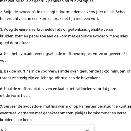
met wat olijfolie of gebruik papieren muffinvormpjes.
2. Snijd de avocado’s in de lengte doormidden en verwijder de pit. Schep
het vruchtvlees in een kom en prak het fijn met een vork.
3. Voeg de eieren, verkruimelde feta of geitenkaas, gehakte verse
kruiden, zout en peper toe aan de kom met geprakte avocado. Meng alles
goed door elkaar.
4. Giet het avocado-eimengsel in de muffinvormpjes, vul ze ongeveer 2/3
vol.
5. Bak de muffins in de voorverwarmde oven gedurende 15-20 minuten, of
totdat ze stevig zijn en licht goudbruin aan de bovenkant.
6. Haal de muffins uit de oven en laat ze iets afkoelen voordat je ze
uit de vorm haalt.
7. Serveer de avocado-ei muffins warm of op kamertemperatuur. Je kunt z
eventueel garneren met gehakte tomaten, plakjes komkommer en verse
kruiden naar keuze.
Geniet ervan!