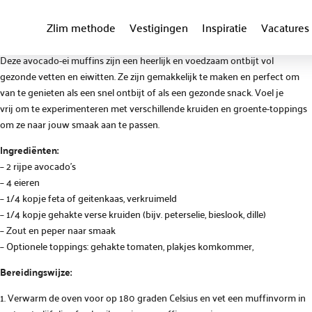
Zlim methode
Vestigingen
Inspiratie
Vacatures
Deze avocado-ei muffins zijn een heerlijk en voedzaam ontbijt vol
gezonde vetten en eiwitten. Ze zijn gemakkelijk te maken en perfect om
van te genieten als een snel ontbijt of als een gezonde snack. Voel je
vrij om te experimenteren met verschillende kruiden en groente-toppings
om ze naar jouw smaak aan te passen.
Ingrediënten:
– 2 rijpe avocado’s
– 4 eieren
– 1/4 kopje feta of geitenkaas, verkruimeld
– 1/4 kopje gehakte verse kruiden (bijv. peterselie, bieslook, dille)
– Zout en peper naar smaak
– Optionele toppings: gehakte tomaten, plakjes komkommer,
Bereidingswijze:
1. Verwarm de oven voor op 180 graden Celsius en vet een muffinvorm in