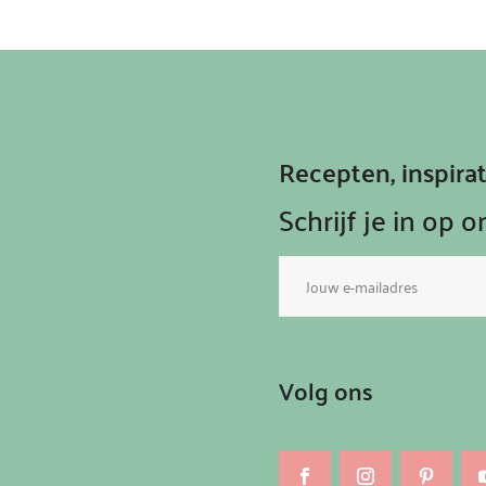
Recepten, inspir
Schrijf je in op 
E-
mailadres
Volg ons