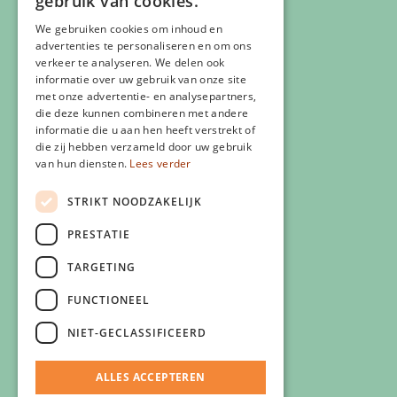
gebruik van cookies.
We gebruiken cookies om inhoud en
advertenties te personaliseren en om ons
verkeer te analyseren. We delen ook
informatie over uw gebruik van onze site
Veelgestelde vragen
met onze advertentie- en analysepartners,
die deze kunnen combineren met andere
Eigen Zlim vestiging starten
informatie die u aan hen heeft verstrekt of
Vergoeding zorgverzekering
die zij hebben verzameld door uw gebruik
Info voor artsen
van hun diensten.
Lees verder
Privacyverklaring
STRIKT NOODZAKELIJK
Cookiebeleid
Klachtenregeling
PRESTATIE
Algemene voorwaarden
TARGETING
Contactgegevens
FUNCTIONEEL
NIET-GECLASSIFICEERD
ALLES ACCEPTEREN