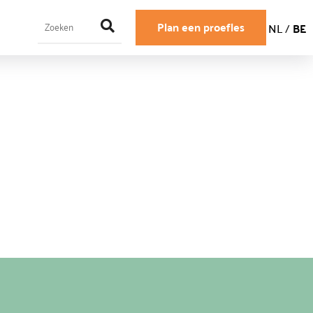
Plan een proefles
NL
/
BE