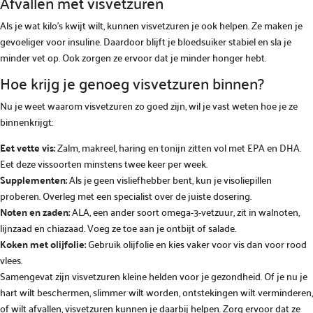
Afvallen met visvetzuren
Als je wat kilo’s kwijt wilt, kunnen visvetzuren je ook helpen. Ze maken je
gevoeliger voor insuline. Daardoor blijft je bloedsuiker stabiel en sla je
minder vet op. Ook zorgen ze ervoor dat je minder honger hebt.
Hoe krijg je genoeg visvetzuren binnen?
Nu je weet waarom visvetzuren zo goed zijn, wil je vast weten hoe je ze
binnenkrijgt:
Eet vette vis:
Zalm, makreel, haring en tonijn zitten vol met EPA en DHA.
Eet deze vissoorten minstens twee keer per week.
Supplementen:
Als je geen visliefhebber bent, kun je visoliepillen
proberen. Overleg met een specialist over de juiste dosering.
Noten en zaden:
ALA, een ander soort omega-3-vetzuur, zit in walnoten,
lijnzaad en chiazaad. Voeg ze toe aan je ontbijt of salade.
Koken met olijfolie:
Gebruik olijfolie en kies vaker voor vis dan voor rood
vlees.
Samengevat zijn visvetzuren kleine helden voor je gezondheid. Of je nu je
hart wilt beschermen, slimmer wilt worden, ontstekingen wilt verminderen,
of wilt afvallen, visvetzuren kunnen je daarbij helpen. Zorg ervoor dat ze