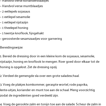
– Handvol verse korianderblaadjes
– Handvol verse muntblaadjes
– 2 eetlepels sojasaus
– 1 eetlepel sesamolie
– 1 eetlepel rijstazijn
– 1 theelepel honing
– 1 teentje knoflook, fijngehakt
– geroosterde sesamzaadjes voor garnering
Bereidingswijze:
1. Bereid de dressing door in een kleine kom de sojasaus, sesamolie,
rijstazijn, honing en knoflook te mengen. Roer goed door elkaar tot de
honing is opgelost. Zet de dressing opzij.
2. Verdeel de gemengde sla over een grote saladeschaal.
3. Voeg de plakjes komkommer, geraspte wortel, rode paprika,
lente-uitjes, koriander en munt toe aan de schaal. Meng voorzichtig
zodat de ingrediënten goed verdeeld zijn.
4. Voeg de gerookte zalm en tonijn toe aan de salade. Scheur de zalm in