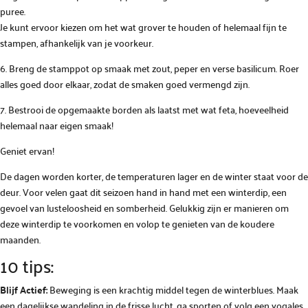
puree.
Je kunt ervoor kiezen om het wat grover te houden of helemaal fijn te
stampen, afhankelijk van je voorkeur.
6. Breng de stamppot op smaak met zout, peper en verse basilicum. Roer
alles goed door elkaar, zodat de smaken goed vermengd zijn.
7. Bestrooi de opgemaakte borden als laatst met wat feta, hoeveelheid
helemaal naar eigen smaak!
Geniet ervan!
De dagen worden korter, de temperaturen lager en de winter staat voor de
deur. Voor velen gaat dit seizoen hand in hand met een winterdip, een
gevoel van lusteloosheid en somberheid. Gelukkig zijn er manieren om
deze winterdip te voorkomen en volop te genieten van de koudere
maanden.
10 tips:
Blijf Actief:
Beweging is een krachtig middel tegen de winterblues. Maak
een dagelijkse wandeling in de frisse lucht, ga sporten of volg een yogales.