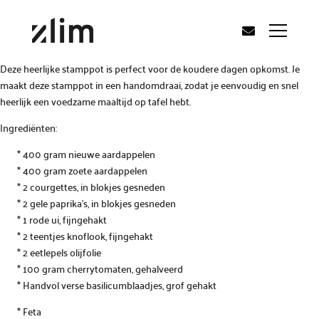
Deze heerlijke stamppot is perfect voor de koudere dagen opkomst. Je
maakt deze stamppot in een handomdraai, zodat je eenvoudig en snel
heerlijk een voedzame maaltijd op tafel hebt.
Ingrediënten:
* 400 gram nieuwe aardappelen
* 400 gram zoete aardappelen
* 2 courgettes, in blokjes gesneden
* 2 gele paprika’s, in blokjes gesneden
* 1 rode ui, fijngehakt
* 2 teentjes knoflook, fijngehakt
* 2 eetlepels olijfolie
* 100 gram cherrytomaten, gehalveerd
* Handvol verse basilicumblaadjes, grof gehakt
* Feta