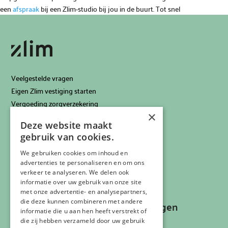
een
afspraak
bij een Zlim-studio bij jou in de buurt. Tot snel
Veelgestelde vragen
Eigen Zlim vestiging starten
Vergoeding zorgverzekering
×
Info voor artsen
Deze website maakt
Privacyverklaring
gebruik van cookies.
Cookiebeleid
Klachtenregeling
We gebruiken cookies om inhoud en
advertenties te personaliseren en om ons
Algemene voorwaarden
verkeer te analyseren. We delen ook
Contactgegevens
informatie over uw gebruik van onze site
met onze advertentie- en analysepartners,
die deze kunnen combineren met andere
Recepten, inspiratie en aanbiedingen
informatie die u aan hen heeft verstrekt of
ontvangen?
die zij hebben verzameld door uw gebruik