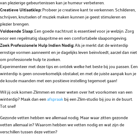
van plezierige gebeurtenissen kan je humeur verbeteren.
Creatieve Uitlaatklep:
Probeer je creatieve kant te verkennen. Schilderen,
schrijven, knutselen of muziek maken kunnen je geest stimuleren en
plezier brengen.
Voldoende Slaap:
Een goede nachtrust is essentieel voor je welzijn. Zorg
voor een regelmatig slaapritme en een comfortabele slaapomgeving.
Zoek Professionele Hulp Indien Nodig:
Als je merkt dat de winterdip
ernstige vormen aanneemt en je dagelijks leven beïnvloedt, aarzel dan niet
om professionele hulp te zoeken.
Experimenteer met deze tips en ontdek welke het beste bij jou passen. Een
winterdip is geen onoverkomelijk obstakel, en met de juiste aanpak kun je
de koude maanden met een positieve instelling tegemoet gaan!
Wil jij ook komen Zlimmen en meer weten over het voorkomen van een
winterdip? Maak dan een
afspraak
bij een Zlim-studio bij jou in de buurt.
Tot snel!
Gezonde vetten hebben we allemaal nodig. Maar waar zitten gezonde
vetten allemaal in? Waarom hebben we vetten nodig en wat zijn de
verschillen tussen deze vetten?