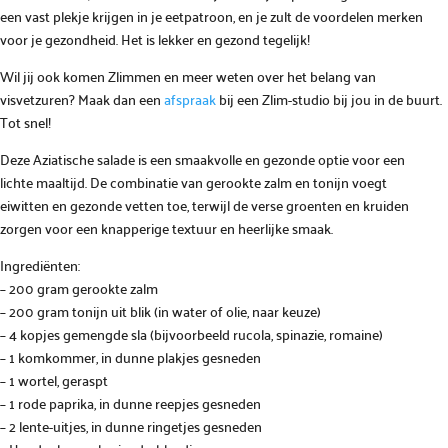
een vast plekje krijgen in je eetpatroon, en je zult de voordelen merken
voor je gezondheid. Het is lekker en gezond tegelijk!
Wil jij ook komen Zlimmen en meer weten over het belang van
visvetzuren? Maak dan een
afspraak
bij een Zlim-studio bij jou in de buurt.
Tot snel!
Deze Aziatische salade is een smaakvolle en gezonde optie voor een
lichte maaltijd. De combinatie van gerookte zalm en tonijn voegt
eiwitten en gezonde vetten toe, terwijl de verse groenten en kruiden
zorgen voor een knapperige textuur en heerlijke smaak.
Ingrediënten:
– 200 gram gerookte zalm
– 200 gram tonijn uit blik (in water of olie, naar keuze)
– 4 kopjes gemengde sla (bijvoorbeeld rucola, spinazie, romaine)
– 1 komkommer, in dunne plakjes gesneden
– 1 wortel, geraspt
– 1 rode paprika, in dunne reepjes gesneden
– 2 lente-uitjes, in dunne ringetjes gesneden