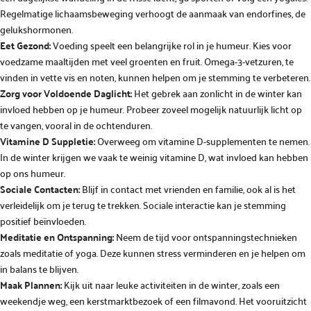
Regelmatige lichaamsbeweging verhoogt de aanmaak van endorfines, de
gelukshormonen.
Eet Gezond:
Voeding speelt een belangrijke rol in je humeur. Kies voor
voedzame maaltijden met veel groenten en fruit. Omega-3-vetzuren, te
vinden in vette vis en noten, kunnen helpen om je stemming te verbeteren.
Zorg voor Voldoende Daglicht:
Het gebrek aan zonlicht in de winter kan
invloed hebben op je humeur. Probeer zoveel mogelijk natuurlijk licht op
te vangen, vooral in de ochtenduren.
Vitamine D Suppletie:
Overweeg om vitamine D-supplementen te nemen.
In de winter krijgen we vaak te weinig vitamine D, wat invloed kan hebben
op ons humeur.
Sociale Contacten:
Blijf in contact met vrienden en familie, ook al is het
verleidelijk om je terug te trekken. Sociale interactie kan je stemming
positief beïnvloeden.
Meditatie en Ontspanning:
Neem de tijd voor ontspanningstechnieken
zoals meditatie of yoga. Deze kunnen stress verminderen en je helpen om
in balans te blijven.
Maak Plannen:
Kijk uit naar leuke activiteiten in de winter, zoals een
weekendje weg, een kerstmarktbezoek of een filmavond. Het vooruitzicht