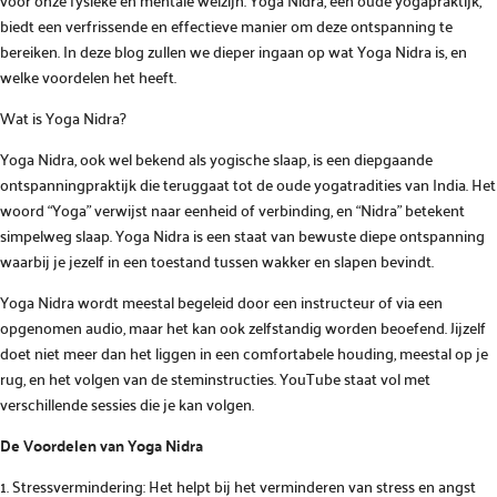
voor onze fysieke en mentale welzijn. Yoga Nidra, een oude yogapraktijk,
biedt een verfrissende en effectieve manier om deze ontspanning te
bereiken. In deze blog zullen we dieper ingaan op wat Yoga Nidra is, en
welke voordelen het heeft.
Wat is Yoga Nidra?
Yoga Nidra, ook wel bekend als yogische slaap, is een diepgaande
ontspanningpraktijk die teruggaat tot de oude yogatradities van India. Het
woord “Yoga” verwijst naar eenheid of verbinding, en “Nidra” betekent
simpelweg slaap. Yoga Nidra is een staat van bewuste diepe ontspanning
waarbij je jezelf in een toestand tussen wakker en slapen bevindt.
Yoga Nidra wordt meestal begeleid door een instructeur of via een
opgenomen audio, maar het kan ook zelfstandig worden beoefend. Jijzelf
doet niet meer dan het liggen in een comfortabele houding, meestal op je
rug, en het volgen van de steminstructies. YouTube staat vol met
verschillende sessies die je kan volgen.
De Voordelen van Yoga Nidra
1. Stressvermindering: Het helpt bij het verminderen van stress en angst