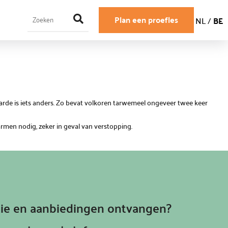
Plan een proefles
NL
/
BE
aarde is iets anders. Zo bevat volkoren tarwemeel ongeveer twee keer
men nodig, zeker in geval van verstopping.
atie en aanbiedingen ontvangen?