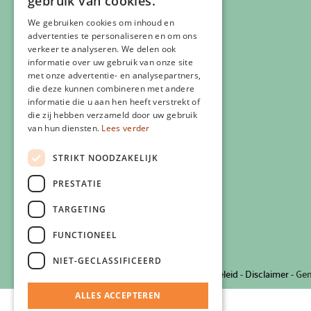
gebruik van cookies.
We gebruiken cookies om inhoud en
Veelgestelde vragen
advertenties te personaliseren en om ons
Eigen Zlim vestiging starten
verkeer te analyseren. We delen ook
Vergoeding zorgverzekering
informatie over uw gebruik van onze site
met onze advertentie- en analysepartners,
Info voor artsen
die deze kunnen combineren met andere
Privacyverklaring
informatie die u aan hen heeft verstrekt of
Cookiebeleid
die zij hebben verzameld door uw gebruik
van hun diensten.
Lees verder
Klachtenregeling
Algemene voorwaarden
STRIKT NOODZAKELIJK
Contactgegevens
PRESTATIE
TARGETING
FUNCTIONEEL
NIET-GECLASSIFICEERD
© 2026 Zlim
-
Privacyverklaring
-
Cookiebeleid
-
Disclaimer
- Ge
ALLES ACCEPTEREN