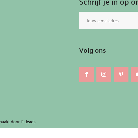
Schrijf je in op 
E-
mailadres
Volg ons
maakt door:
Fitleads