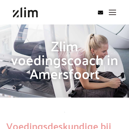
Zlim
voedingscoach in
Amersfoort
Voedingsdeskundige bij