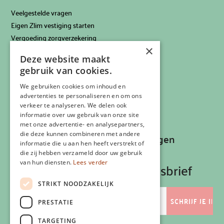
Veelgestelde vragen
Eigen Zlim vestiging starten
Vergoeding zorgverzekering
×
Info voor artsen
Deze website maakt
Privacyverklaring
gebruik van cookies.
Cookiebeleid
Klachtenregeling
We gebruiken cookies om inhoud en
advertenties te personaliseren en om ons
Algemene voorwaarden
verkeer te analyseren. We delen ook
Contactgegevens
informatie over uw gebruik van onze site
met onze advertentie- en analysepartners,
die deze kunnen combineren met andere
Recepten, inspiratie en aanbiedingen
informatie die u aan hen heeft verstrekt of
ontvangen?
die zij hebben verzameld door uw gebruik
van hun diensten.
Lees verder
Schrijf je in op onze nieuwsbrief
STRIKT NOODZAKELIJK
E-
mailadres
PRESTATIE
TARGETING